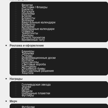
Визитки
Листовки / Флаеры
Буклеты
Каталоги
Наклейки
Бланки
Блокноты
Воблеры
Квартальные календари
Конверты
Кубарики
Перекидные календари
Плакаты
Тейблтенты
Хенгеры
Печать проектов
Временные тату
Реклама и оформление
Баннеры
Таблички
Стенды
Информационные доски
Роллапы
Прессволлы
Световые короба
Штендеры
Объемные буквы
Выставочные решения
Хештеги
Награды
Голливудская звезда
Значки
Кубки
Медали
Наградные плакетки
Футляры
Мерч
Футболки