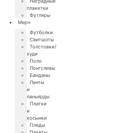
Наградные
плакетки
Футляры
Мерч
Футболки
Свитшоты
Толстовки/
худи
Поло
Лонгсливы
Банданы
Ленты
и
ланьярды
Платки
и
косынки
Пледы
Пакеты