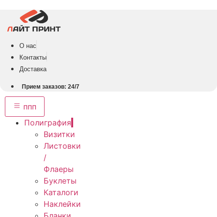
Перейти
к
содержимому
О нас
Контакты
Доставка
Прием заказов: 24/7
ппп
Полиграфия
Визитки
Листовки
/
Флаеры
Буклеты
Каталоги
Наклейки
Бланки