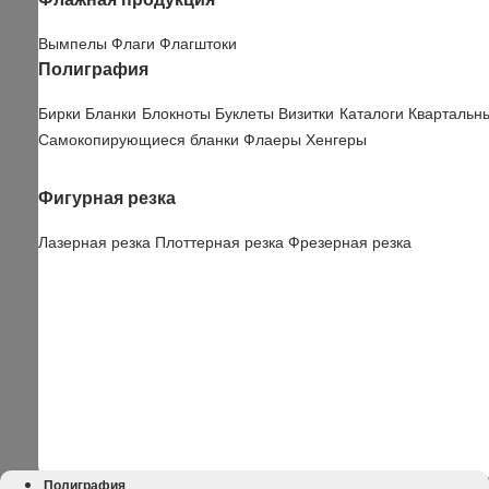
Вымпелы
Флаги
Флагштоки
Полиграфия
Бирки
Бланки
Блокноты
Буклеты
Визитки
Каталоги
Квартальн
Самокопирующиеся бланки
Флаеры
Хенгеры
Фигурная резка
Лазерная резка
Плоттерная резка
Фрезерная резка
Полиграфия