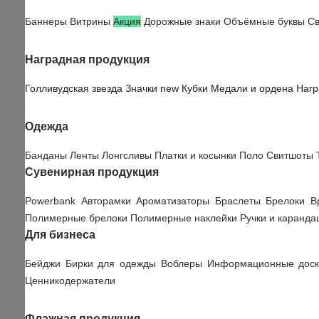
Баннеры
Витрины
Акция
Дорожные знаки
Объёмные буквы
Св
Наградная продукция
Голливудская звезда
Значки
new
Кубки
Медали и ордена
Нагр
Одежда
Банданы
Ленты
Лонгсливы
Платки и косынки
Поло
Свитшоты
Сувенирная продукция
Powerbank
Авторамки
Ароматизаторы
Браслеты
Брелоки
В
Полимерные брелоки
Полимерные наклейки
Ручки и каранд
Для бизнеса
Бейджи
Бирки для одежды
Воблеры
Информационные дос
Ценникодержатели
Флажная продукция