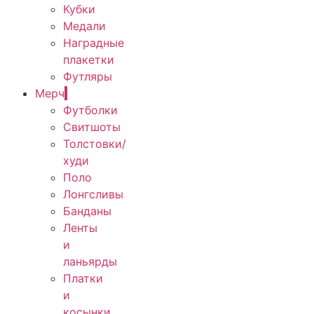
Кубки
Медали
Наградные
плакетки
Футляры
Мерч
Футболки
Свитшоты
Толстовки/
худи
Поло
Лонгсливы
Банданы
Ленты
и
ланьярды
Платки
и
косынки