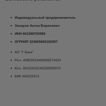
Индивидуальный предприниматель
Захаров Антон Борисович
ИНН 661588703965
ОГРНИП 324665800182957
АО “Т-Банк”
Р/сч. 40802810400006574434
К/сч. 30101810145250000974
БИК 044525974