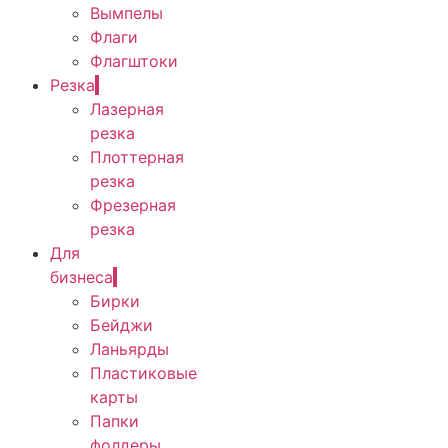
Вымпелы
Флаги
Флагштоки
Резка
Лазерная
резка
Плоттерная
резка
Фрезерная
резка
Для
бизнеса
Бирки
Бейджи
Ланьярды
Пластиковые
карты
Папки
фолдеры