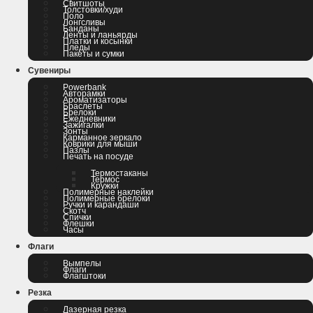
Свитшоты
Толстовки/худи
Поло
Лонгсливы
Банданы
Ленты и ланьярды
Платки и косынки
Пледы
Пакеты и сумки
Сувениры
Powerbank
Авторамки
Ароматизаторы
Браслеты
Брелоки
Ежедневники
Зажигалки
Зонты
Карманное зеркало
Коврики для мыши
Пазлы
Печать на посуде
Термостаканы
Термос
Кружки
Полимерные наклейки
Полимерные брелоки
Ручки и карандаши
Скотч
Спички
Флешки
Часы
Флаги
Вымпелы
Флаги
Флагштоки
Резка
Лазерная резка