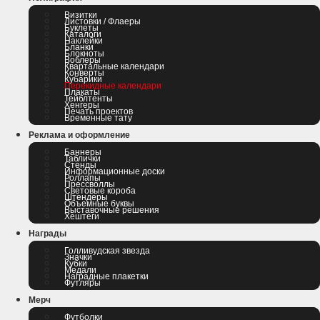
Визитки
Листовки / Флаеры
Буклеты
Каталоги
Наклейки
Бланки
Блокноты
Воблеры
Квартальные календари
Конверты
Кубарики
Перекидные календари
Плакаты
Тейблтенты
Хенгеры
Печать проектов
Временные тату
Реклама и оформление
Баннеры
Таблички
Стенды
Информационные доски
Роллапы
Прессволлы
Световые короба
Штендеры
Объемные буквы
Выставочные решения
Хештеги
Награды
Голливудская звезда
Значки
Кубки
Медали
Наградные плакетки
Футляры
Мерч
Футболки