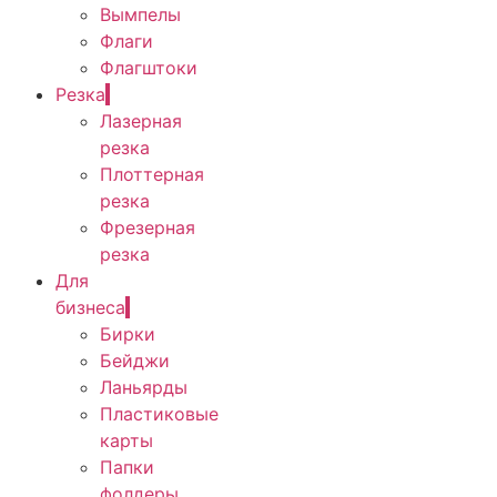
Вымпелы
Флаги
Флагштоки
Резка
Лазерная
резка
Плоттерная
резка
Фрезерная
резка
Для
бизнеса
Бирки
Бейджи
Ланьярды
Пластиковые
карты
Папки
фолдеры