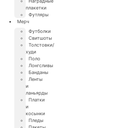
Наградные
плакетки
Футляры
Мерч
Футболки
Свитшоты
Толстовки/
худи
Поло
Лонгсливы
Банданы
Ленты
и
ланьярды
Платки
и
косынки
Пледы
Пакеты