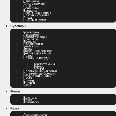
Свитшоты
Толстовки/худи
Поло
Лонгсливы
Банданы
Ленты и ланьярды
Платки и косынки
Пледы
Пакеты и сумки
Сувениры
Powerbank
Авторамки
Ароматизаторы
Браслеты
Брелоки
Ежедневники
Зажигалки
Зонты
Карманное зеркало
Коврики для мыши
Пазлы
Печать на посуде
Термостаканы
Термос
Кружки
Полимерные наклейки
Полимерные брелоки
Ручки и карандаши
Скотч
Спички
Флешки
Часы
Флаги
Вымпелы
Флаги
Флагштоки
Резка
Лазерная резка