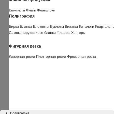
Вымпелы
Флаги
Флагштоки
Полиграфия
Бирки
Бланки
Блокноты
Буклеты
Визитки
Каталоги
Квартальн
Самокопирующиеся бланки
Флаеры
Хенгеры
Фигурная резка
Лазерная резка
Плоттерная резка
Фрезерная резка
Полиграфия