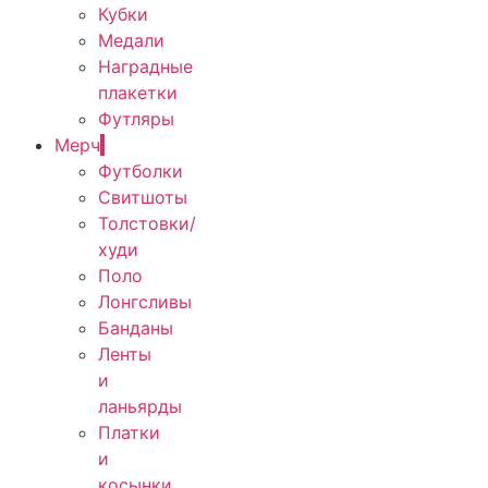
Кубки
Медали
Наградные
плакетки
Футляры
Мерч
Футболки
Свитшоты
Толстовки/
худи
Поло
Лонгсливы
Банданы
Ленты
и
ланьярды
Платки
и
косынки