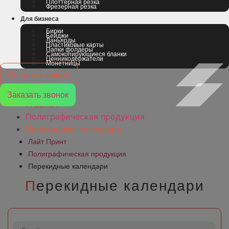
Плоттерная резка
Фрезерная резка
Для бизнеса
Бирки
Бейджи
Ланьярды
Пластиковые карты
Папки фолдеры
Самокопирующиеся бланки
Ценникодержатели
Монетницы
Оставить заявку
Заказать звонок
Главная
Полиграфическая продукция
Перекидные календари
Лайт Принт
Полиграфическая продукция
Перекидные календари
П
ерекидные календари