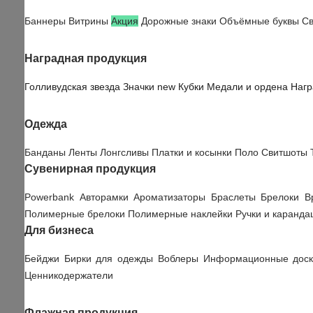
Баннеры
Витрины
Акция
Дорожные знаки
Объёмные буквы
Св
Наградная продукция
Голливудская звезда
Значки
new
Кубки
Медали и ордена
Нагр
Одежда
Банданы
Ленты
Лонгсливы
Платки и косынки
Поло
Свитшоты
Сувенирная продукция
Powerbank
Авторамки
Ароматизаторы
Браслеты
Брелоки
В
Полимерные брелоки
Полимерные наклейки
Ручки и каранд
Для бизнеса
Бейджи
Бирки для одежды
Воблеры
Информационные дос
Ценникодержатели
Флажная продукция