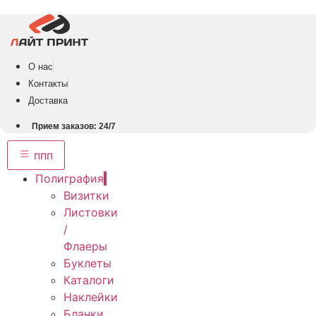
Перейти
к
содержимому
О нас
Контакты
Доставка
Прием заказов: 24/7
ппп
Полиграфия
Визитки
Листовки
/
Флаеры
Буклеты
Каталоги
Наклейки
Бланки