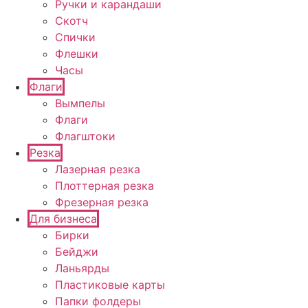
Ручки и карандаши
Скотч
Спички
Флешки
Часы
Флаги
Вымпелы
Флаги
Флагштоки
Резка
Лазерная резка
Плоттерная резка
Фрезерная резка
Для бизнеса
Бирки
Бейджи
Ланьярды
Пластиковые карты
Папки фолдеры