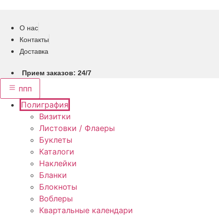
Перейти
к
содержимому
О нас
Контакты
Доставка
Прием заказов: 24/7
ппп
Полиграфия
Визитки
Листовки / Флаеры
Буклеты
Каталоги
Наклейки
Бланки
Блокноты
Воблеры
Квартальные календари