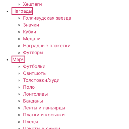
Хештеги
Награды
Голливудская звезда
Значки
Кубки
Медали
Наградные плакетки
Футляры
Мерч
Футболки
Свитшоты
Толстовки/худи
Поло
Лонгсливы
Банданы
Ленты и ланьярды
Платки и косынки
Пледы
Пакеты и сумки