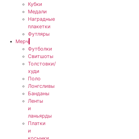
Кубки
Медали
Наградные
плакетки
Футляры
Мерч
Футболки
Свитшоты
Толстовки/
худи
Поло
Лонгсливы
Банданы
Ленты
и
ланьярды
Платки
и
косынки