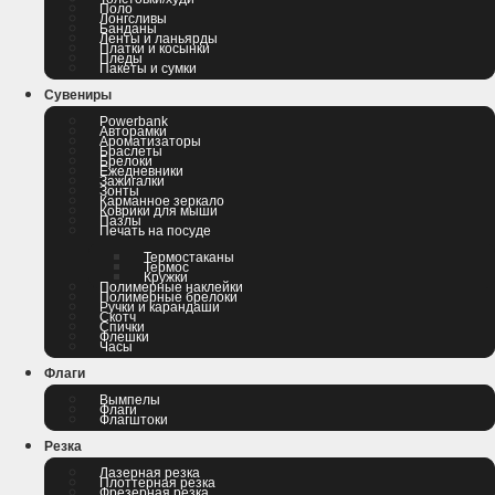
Поло
Лонгсливы
Банданы
Ленты и ланьярды
Платки и косынки
Пледы
Пакеты и сумки
Сувениры
Powerbank
Авторамки
Ароматизаторы
Браслеты
Брелоки
Ежедневники
Зажигалки
Зонты
Карманное зеркало
Коврики для мыши
Пазлы
Печать на посуде
Термостаканы
Термос
Кружки
Полимерные наклейки
Полимерные брелоки
Ручки и карандаши
Скотч
Спички
Флешки
Часы
Флаги
Вымпелы
Флаги
Флагштоки
Резка
Лазерная резка
Плоттерная резка
Фрезерная резка