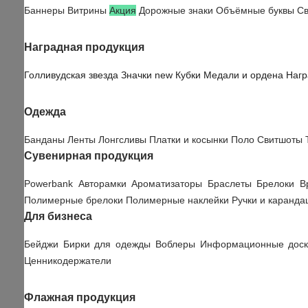
Баннеры
Витрины
Акция
Дорожные знаки
Объёмные буквы
Св
Наградная продукция
Голливудская звезда
Значки
new
Кубки
Медали и ордена
Нагр
Одежда
Банданы
Ленты
Лонгсливы
Платки и косынки
Поло
Свитшоты
Сувенирная продукция
Powerbank
Авторамки
Ароматизаторы
Браслеты
Брелоки
В
Полимерные брелоки
Полимерные наклейки
Ручки и каранд
Для бизнеса
Бейджи
Бирки для одежды
Воблеры
Информационные дос
Ценникодержатели
Флажная продукция