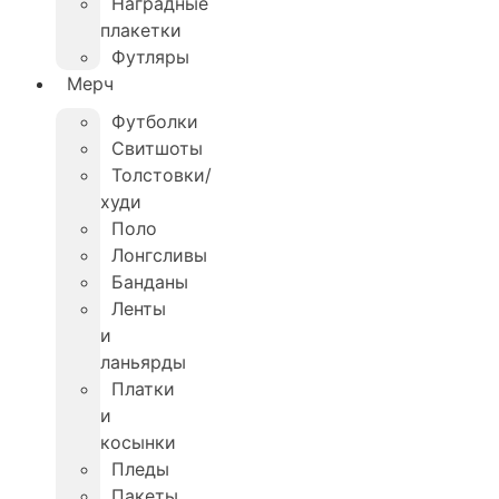
Наградные
плакетки
Футляры
Мерч
Футболки
Свитшоты
Толстовки/
худи
Поло
Лонгсливы
Банданы
Ленты
и
ланьярды
Платки
и
косынки
Пледы
Пакеты