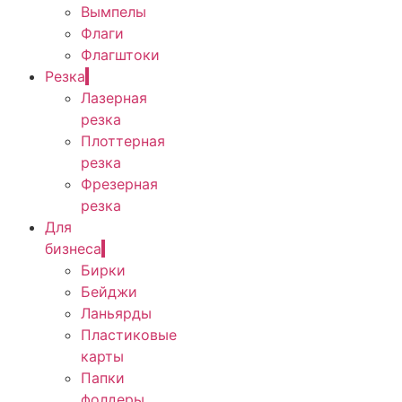
Вымпелы
Флаги
Флагштоки
Резка
Лазерная
резка
Плоттерная
резка
Фрезерная
резка
Для
бизнеса
Бирки
Бейджи
Ланьярды
Пластиковые
карты
Папки
фолдеры