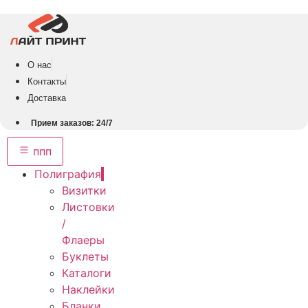
Перейти
к
содержимому
О нас
Контакты
Доставка
Прием заказов: 24/7
ппп
Полиграфия
Визитки
Листовки
/
Флаеры
Буклеты
Каталоги
Наклейки
Бланки