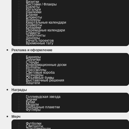
Визитки
Листовки / Флаеры
Буклеты
Каталоги
Наклейки
Бланки
Блокноты
Воблеры
Квартальные календари
Конверты
Кубарики
Перекидные календари
Плакаты
Тейблтенты
Хенгеры
Печать проектов
Временные тату
Реклама и оформление
Баннеры
Таблички
Стенды
Информационные доски
Роллапы
Прессволлы
Световые короба
Штендеры
Объемные буквы
Выставочные решения
Хештеги
Награды
Голливудская звезда
Значки
Кубки
Медали
Наградные плакетки
Футляры
Мерч
Футболки
Свитшоты
Толстовки/худи