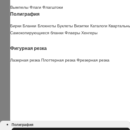
Вымпелы
Флаги
Флагштоки
Полиграфия
Бирки
Бланки
Блокноты
Буклеты
Визитки
Каталоги
Квартальн
Самокопирующиеся бланки
Флаеры
Хенгеры
Фигурная резка
Лазерная резка
Плоттерная резка
Фрезерная резка
Полиграфия