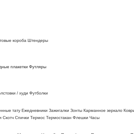
товые короба
Штендеры
дные плакетки
Футляры
лстовки / худи
Футболки
нные тату
Ежедневники
Зажигалки
Зонты
Карманное зеркало
Ковр
ши
Скотч
Спички
Термос
Термостакан
Флешки
Часы