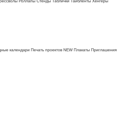
рессволы
Роллапы
Стенды
Таблички
Тайбленты
Хенгеры
дные календари
Печать проектов
NEW
Плакаты
Приглашения