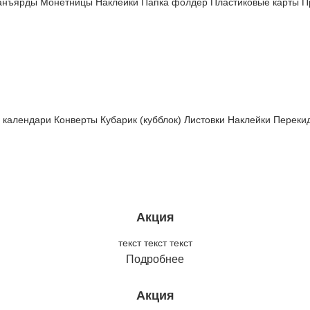
анъярды
Монетницы
Наклейки
Папка фолдер
Пластиковые карты
П
 календари
Конверты
Кубарик (кубблок)
Листовки
Наклейки
Переки
Акция
текст текст текст
Подробнее
Акция