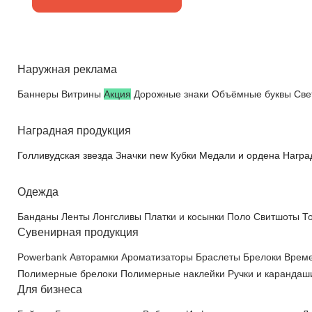
Наружная реклама
Баннеры
Витрины
Акция
Дорожные знаки
Объёмные буквы
Све
Наградная продукция
Голливудская звезда
Значки
new
Кубки
Медали и ордена
Награ
Одежда
Банданы
Ленты
Лонгсливы
Платки и косынки
Поло
Свитшоты
То
Сувенирная продукция
Powerbank
Авторамки
Ароматизаторы
Браслеты
Брелоки
Време
Полимерные брелоки
Полимерные наклейки
Ручки и каранда
Для бизнеса