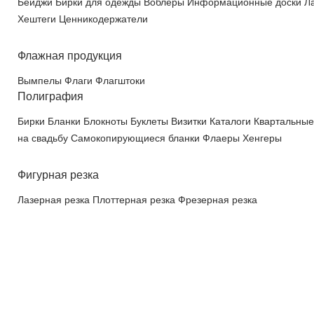
Бейджи
Бирки для одежды
Воблеры
Информационные доски
Л
Хештеги
Ценникодержатели
Флажная продукция
Вымпелы
Флаги
Флагштоки
Полиграфия
Бирки
Бланки
Блокноты
Буклеты
Визитки
Каталоги
Квартальные
на свадьбу
Самокопирующиеся бланки
Флаеры
Хенгеры
Фигурная резка
Лазерная резка
Плоттерная резка
Фрезерная резка